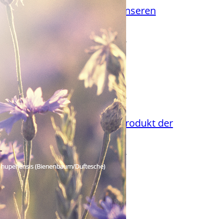
Die Biene auf unseren
Honiggläsern
20. Dezember 2024
Machen Bienen
Winterschlaf?
20. Dezember 2024
Propolis – ein Produkt der
Bienen.
20. Dezember 2024
Kategorien